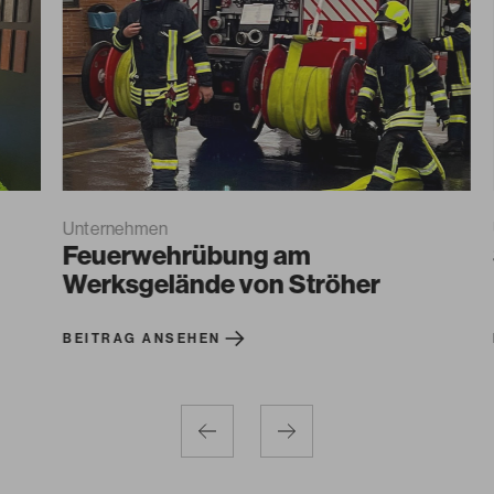
Unternehmen
Um
Feuerwehrübung am
S
Werksgelände von Ströher
L
D
BEITRAG ANSEHEN
B