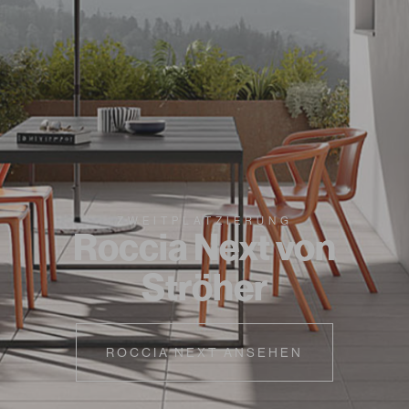
ZWEITPLATZIERUNG
Roccia Next von
Ströher
ROCCIA NEXT ANSEHEN