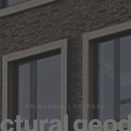
KÖLNCUBUS | COLOGNE
ctural geod