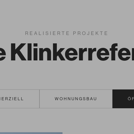
Keravette
REALISIERTE PROJEKTE
 Klinkerref
ERZIELL
WOHNUNGSBAU
Ö