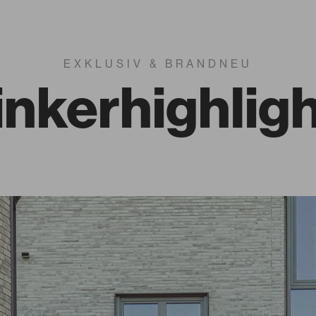
EXKLUSIV & BRANDNEU
inkerhighlig
Nuancist