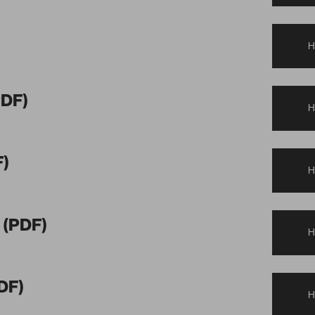
Keravette
PDF)
F)
 (PDF)
DF)