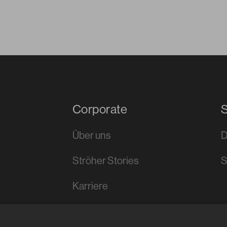
Corporate
S
Über uns
D
Ströher Stories
Karriere
Kontakt