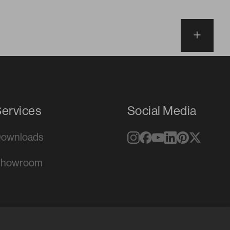
ervices
Social Media
ownloads
Showroom