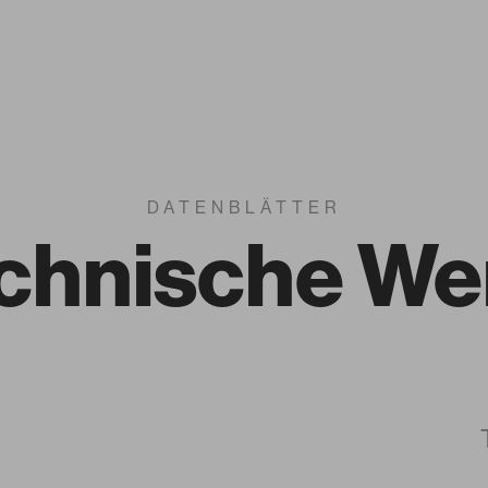
DATENBLÄTTER
chnische We
Nuancist